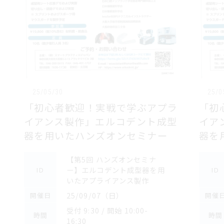
25/05/30
25/0
「初心者歓迎！実戦で学ぶアプラ
「初
イアンス製作」エルコデント成型
イア
器を用いたハンズオンセミナー
器を
【第5回 ハンズオンセミナ
ー】エルコデント成型器を用
ID
ID
いたアプライアンス製作
25/09/07（日）
開催日
開催
受付 9:30 / 開始 10:00-
時間
時間
16:30