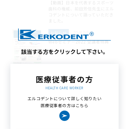
【動画】日本を代表するスポーツ
歯科の権威、前田芳信先生にエル
コデントについて語っていただき
ました。
お知らせ
22/07/04
Webセミナー2022 受講者特典
該当する方をクリックして下さい。
お知らせ
22/07/04
医療従事者の方
Webセミナー2022 受講料・申し
込み方法・事前準備のご案内
HEALTH CARE WORKER
エルコデントについて詳しく知りたい
医療従事者の方はこちら
＞
お知らせ
22/07/04