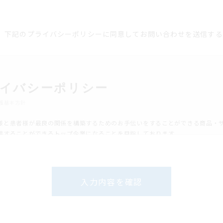
下記のプライバシーポリシーに同意してお問い合わせを送信する
イバシーポリシー
護基本方針
様と患者様が最良の関係を構築するためのお手伝いをすることができる商品・
供することができるトップ企業になることを目指しております。
としてお客様の情報の管理徹底、適切な取り扱いはもっとも重要な企業責務の
ります。
関する「個人情報」は当社の定める情報保護管理規定により取り扱い、不正な
えいを防ぐために適切な管理を行います。
入力内容を確認
に、常に役員、全従業員に情報保護の重要性の認識を徹底させ、また当社とパ
会社の皆様にも方針の理解と実行の徹底を求めてまいります。