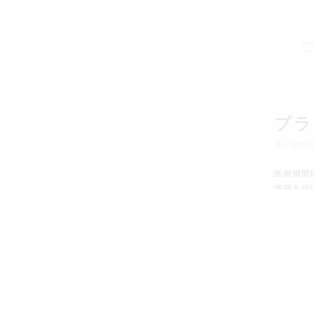
プラ
個人情報保
医療機関
情報を提
その前提
識してお
お客様に
流用、漏
そのため
組む協力