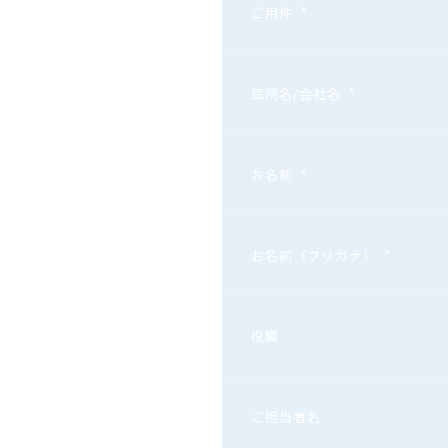
*
ご用件
*
医院名/会社名
*
お名前
*
お名前（フリガナ）
役職
ご担当者名