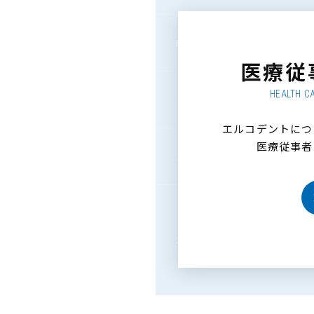
FAX番号
医療従
*
メールアドレス
HEALTH C
（携帯アドレス不可）
エルコデントにつ
医療従事者
*
メールアドレス（確認用）
お問い合わせ内容