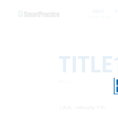
ABOUT
P
エルコデントとは
TITLE
見出し1
これは、index.php です。