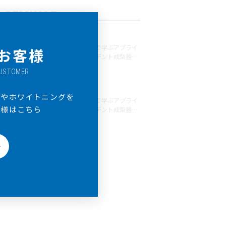
SEMINAR
25/05/30
「初心者歓迎！実戦で学ぶアプライ
お客様
アンス製作」エルコデント成型器を
用いたハンズオンセミナー
CUSTOMER
25/05/30
ドやホワイトニングを
「初心者歓迎！実戦で学ぶアプライ
客様はこちら
アンス製作」エルコデント成型器を
用いたハンズオンセミナー
＞