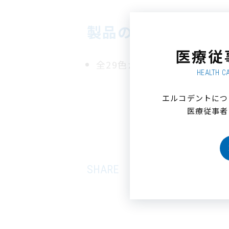
製品の特徴
医療従
全29色から選択できるスポー
HEALTH C
エルコデントにつ
医療従事者
Tw
Fa
SHARE
itt
ce
er
bo
ok