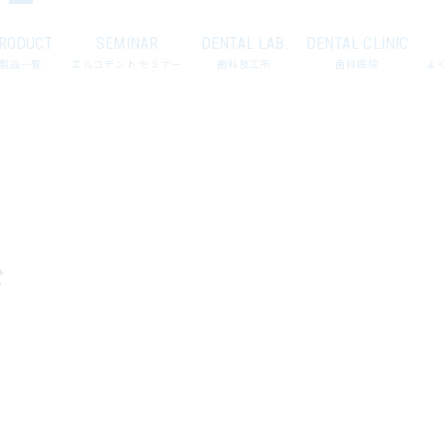
RODUCT
SEMINAR
DENTAL LAB.
DENTAL CLINIC
製品一覧
エルコデント セミナー
歯科技工所
歯科医院
よく
ド