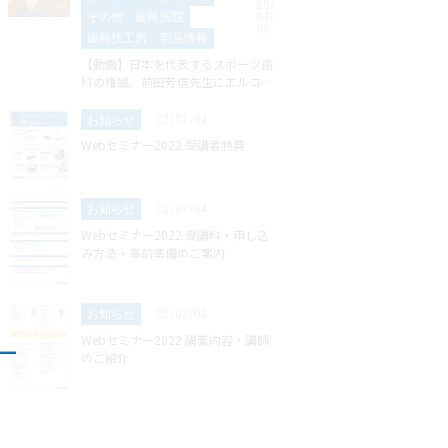
20/
その他
歯科医院
04/
06
歯科技工所
製品情報
【動画】日本を代表するスポーツ歯
科の権威、前田芳信先生にエルコデ
ントについて語っていただきまし
た。
お知らせ
22/07/04
Webセミナー2022 受講者特典
お知らせ
22/07/04
Webセミナー2022 受講料・申し込
み方法・事前準備のご案内
お知らせ
22/07/04
Webセミナー2022 講義内容・講師
のご紹介