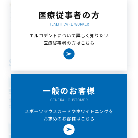
Webセミナー2022 講義内容・講師のご紹介
医療従事者の方
HEALTH CARE WORKER
エルコデントについて詳しく知りたい
医療従事者の方はこちら
＞
SEMINAR
25/05/30
「初心者歓迎！実戦で学ぶアプライアンス製
一般のお客様
作」エルコデント成型器を用いたハンズオン
セミナー
GENERAL CUSTOMER
スポーツマウスガードやホワイトニングを
お求めのお客様はこちら
25/05/30
＞
「初心者歓迎！実戦で学ぶアプライアンス製
作」エルコデント成型器を用いたハンズオン